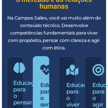
humanas
Na Campos Salles, você vai muito além do
conteúdo técnico. Desenvolve
competências fundamentais para viver
com propósito, pensar com clareza e agir
com ética.
Educação
Educação
Educação
Educ
para
para
para
para
o
o
o
o
pensar
sentir
viver
agir